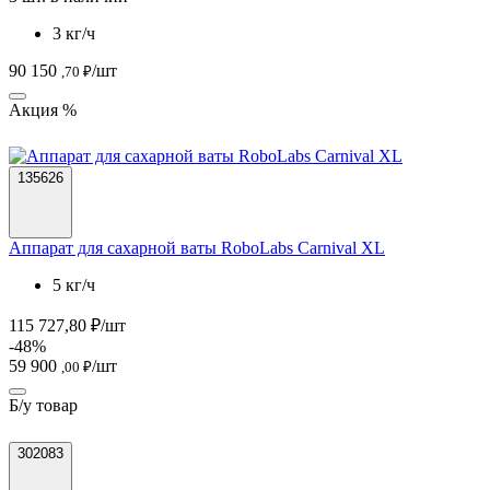
3 кг/ч
90 150
/шт
,70 ₽
Акция %
135626
Аппарат для сахарной ваты RoboLabs Carnival XL
5 кг/ч
115 727,80 ₽/шт
-48%
59 900
/шт
,00 ₽
Б/у товар
302083