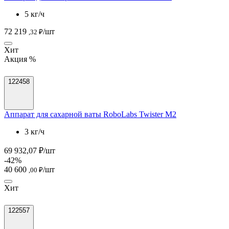
5 кг/ч
72 219
/шт
,32 ₽
Хит
Акция %
122458
Аппарат для сахарной ваты RoboLabs Twister M2
3 кг/ч
69 932,07 ₽/шт
-42%
40 600
/шт
,00 ₽
Хит
122557