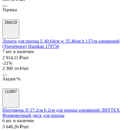
Уценка
284219
Лопата для пиццы L 40.64см w 35.46см h 137см алюминий
(Уценённое) Hurakan 179756
7 шт. в наличии
2 914,11 ₽/шт
-21%
2 300
/шт
,00 ₽
Акция %
112807
Противень D 27.2см h 2см для пиццы алюминий ЛИТТЕХ
Формовочный диск для пиццы
6 шт. в наличии
3 648,26 ₽/шт