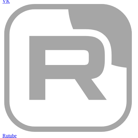
VK
Rutube