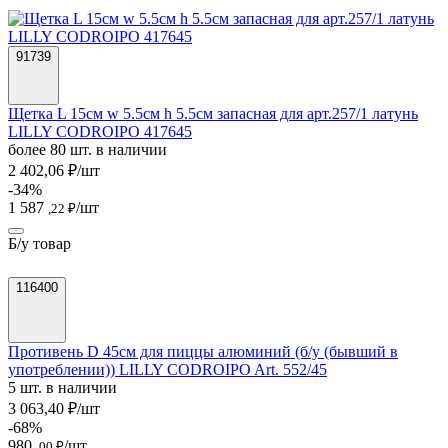
91739
Щетка L 15см w 5.5см h 5.5см запасная для арт.257/1 латунь
LILLY CODROIPO 417645
более 80 шт. в наличии
2 402,06 ₽/шт
-34%
1 587
/шт
,22 ₽
Б/у товар
116400
Противень D 45см для пиццы алюминий (б/у (бывший в
употреблении)) LILLY CODROIPO Art. 552/45
5 шт. в наличии
3 063,40 ₽/шт
-68%
980
/шт
,00 ₽