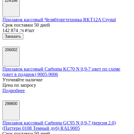
224186
Прилавок кассовый Челябторгтехника RKT12A Crystal
Срок поставки 50 дней
142 874
/шт
,76 ₽
Заказать
206002
Прилавок кассовый Carboma KC70 N 0,9-7 цвет по схеме
(цвет в подарок) 9005-9006
Уточняйте наличие
Цена по запросу
Подробнее
299800
Прилавок кассовый Carboma GC95 N 0,9-7 (версия 2.0)
(Паттерн 0108 Темный дуб) RAL9005
Срок поставки 50 дней