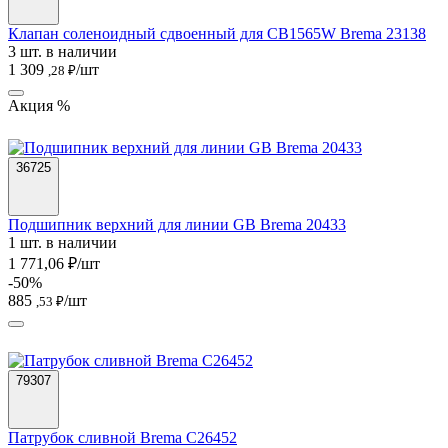
Клапан соленоидный сдвоенный для CB1565W Brema 23138
3 шт. в наличии
1 309
/шт
,28 ₽
Акция %
36725
Подшипник верхний для линии GB Brema 20433
1 шт. в наличии
1 771,06 ₽/шт
-50%
885
/шт
,53 ₽
79307
Патрубок сливной Brema C26452