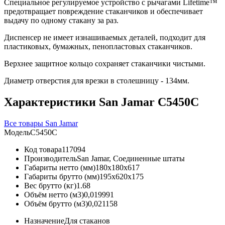
Специальное регулируемое устройство с рычагами Lifetime™
предотвращает повреждение стаканчиков и обеспечивает
выдачу по одному стакану за раз.
Диспенсер не имеет изнашиваемых деталей, подходит для
пластиковых, бумажных, пенопластовых стаканчиков.
Верхнее защитное кольцо сохраняет стаканчики чистыми.
Диаметр отверстия для врезки в столешницу - 134мм.
Характеристики San Jamar C5450C
Все товары San Jamar
Модель
C5450C
Код товара
117094
Производитель
San Jamar, Соединенные штаты
Габариты нетто (мм)
180x180x617
Габариты брутто (мм)
195x620x175
Вес брутто (кг)
1.68
Объём нетто (м3)
0,019991
Объём брутто (м3)
0,021158
Назначение
Для стаканов