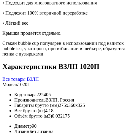
•
Подходит для многократного использования
•
Подлежит 100% вторичной переработке
•
Лёгкий вес
Крышка продаётся отдельно.
Стакан bubble cup популярен в использовании под напиток
bubble tea, у которого, при взбивании в шейкере, образуется
пенка с пузырьками.
Характеристики ВЗЛП 1020П
Все товары ВЗЛП
Модель
1020П
Код товара
225405
Производитель
ВЗЛП, Россия
Габариты брутто (мм)
275x360x325
Вес брутто (кг)
4.18
Объём брутто (м3)
0,032175
Диаметр
90
Дизайн
Без дизайна