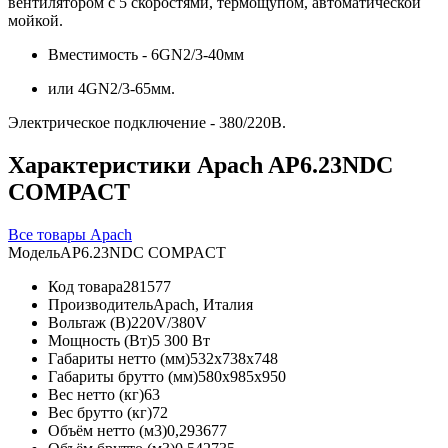
вентилятором с 5 скоростями, термощупом, автоматической
мойкой.
Вместимость - 6GN2/3-40мм
или 4GN2/3-65мм.
Электрическое подключение - 380/220В.
Характеристики Apach AP6.23NDC
COMPACT
Все товары Apach
Модель
AP6.23NDC COMPACT
Код товара
281577
Производитель
Apach, Италия
Вольтаж (В)
220V/380V
Мощность (Вт)
5 300 Вт
Габариты нетто (мм)
532x738x748
Габариты брутто (мм)
580x985x950
Вес нетто (кг)
63
Вес брутто (кг)
72
Объём нетто (м3)
0,293677