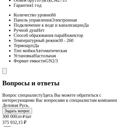
Объём брутто (м3)
0,542735
Гарантия
1 год
Количество уровней
6
Панель управления
Электронная
Подключение к воде и канализации
Да
Ручной душ
Нет
Способ образования пара
Инжектор
Температурный режим
30 - 260
Термощуп
Да
Тип мойки
Автоматическая
Установка
Настольная
Формат емкости
GN2/3
Вопросы и ответы
Вопрос специалисту
Здесь Вы можете обратиться с
интересующими Вас вопросами к специалистам компании
Деловая Русь.
Задать вопрос
300 000
/шт
,00 ₽
375 932,15 ₽