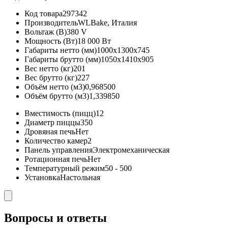
Код товара
297342
Производитель
WLBake, Италия
Вольтаж (В)
380 V
Мощность (Вт)
18 000 Вт
Габариты нетто (мм)
1000x1300x745
Габариты брутто (мм)
1050x1410x905
Вес нетто (кг)
201
Вес брутто (кг)
227
Объём нетто (м3)
0,968500
Объём брутто (м3)
1,339850
Вместимость (пицц)
12
Диаметр пиццы
350
Дровяная печь
Нет
Количество камер
2
Панель управления
Электромеханическая
Ротационная печь
Нет
Температурный режим
50 - 500
Установка
Настольная
Вопросы и ответы