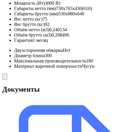
Мощность (Вт)
3000 Вт
Габариты нетто (мм)
730x765x430(610)
Габариты брутто (мм)
530x880x640
Вес нетто (кг)
75
Вес брутто (кг)
92
Объём нетто (м3)
0,240134
Объём брутто (м3)
0,298496
Гарантия
1 месяц
Двухсторонняя обжарка
Нет
Диаметр блина
300
Максимальная производительность
180
Материал жарочной поверхности
Чугун
Документы