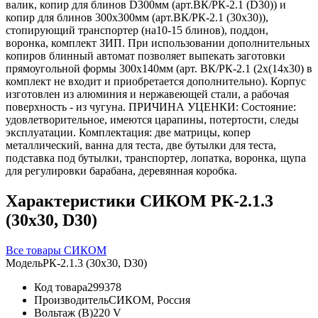
валик, копир для блинов D300мм (арт.ВК/РК-2.1 (D30)) и
копир для блинов 300х300мм (арт.ВК/РК-2.1 (30х30)),
стопирующий транспортер (на10-15 блинов), поддон,
воронка, комплект ЗИП. При использовании дополнительных
копиров блинный автомат позволяет выпекать заготовки
прямоугольной формы 300х140мм (арт. ВК/РК-2.1 (2х(14х30) в
комплект не входит и приобретается дополнительно). Корпус
изготовлен из алюминия и нержавеющей стали, а рабочая
поверхность - из чугуна. ПРИЧИНА УЦЕНКИ: Состояние:
удовлетворительное, имеются царапины, потертости, следы
эксплуатации. Комплектация: две матрицы, копер
металлический, ванна для теста, две бутылки для теста,
подставка под бутылки, транспортер, лопатка, воронка, щупа
для регулировки барабана, деревянная коробка.
Характеристики СИКОМ РК-2.1.3
(30х30, D30)
Все товары СИКОМ
Модель
РК-2.1.3 (30х30, D30)
Код товара
299378
Производитель
СИКОМ, Россия
Вольтаж (В)
220 V