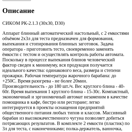
Описание
СИКОМ РК-2.1.3 (30х30, D30)
Аппарат блинный автоматический настольный, с 2 емкостями
объёмом 2х3л для теста предназначен для формования,
выпекания и стопирования блинных заготовок. Задача
оператора - приготовить тесто, своевременно заменять
ёмкости с тестом и осуществлять контроль работы автомата.
Поскольку в процессе выпекания блинов человеческий
фактор сведен к минимуму, вся продукция получается
идеального качества: одинакового веса, размера и степени
прожарки. Рабочая температура жарочного барабана: до
+250С. Время разогрева - не более 20мин.
Производительность - до 180 шт./ч. Вес круглого блина - 40-
60г. Время выпекания 1 круглого блина - 15-30с. Компактный,
экономичный и эргономичный автомат незаменим в качестве
помощника в кафе, бистро или ресторане; легко
интегрируется в проекты оснащения предприятий
общественного питания любых типов и классов. Массивный
барабан из высококачественного чугуна позволяет добиться
потрясающих результатов. В комплекте 2 емкости (пластик) по
3л для теста, с наконечниками; полка-держатель, ванночка,