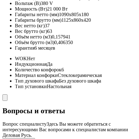
Вольтаж (В)
380 V
Мощность (Вт)
21 000 Вт
Габариты нетто (мм)
1090x805x180
Габариты брутто (мм)
1125x860x420
Вес нетто (кг)
37
Вес брутто (кг)
63
Объём нетто (м3)
0,157941
Объём брутто (м3)
0,406350
Гарантия
6 месяцев
WOK
Нет
Индукционная
Да
Количество конфорок
6
Материал конфорки
Стеклокерамическая
Тип духового шкафа
Без духового шкафа
Тип установки
Настольная
Вопросы и ответы
Вопрос специалисту
Здесь Вы можете обратиться с
интересующими Вас вопросами к специалистам компании
Деловая Русь.